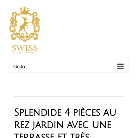
Skip
to
content
Go to...
Splendide 4 pièces au
rez jardin avec une
terrasse et très